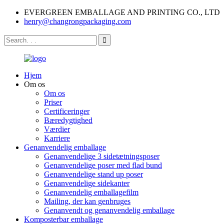
EVERGREEN EMBALLAGE AND PRINTING CO., LTD
henry@changrongpackaging.com
Hjem
Om os
Om os
Priser
Certificeringer
Bæredygtighed
Værdier
Karriere
Genanvendelig emballage
Genanvendelige 3 sidetætningsposer
Genanvendelige poser med flad bund
Genanvendelige stand up poser
Genanvendelige sidekanter
Genanvendelig emballagefilm
Mailing, der kan genbruges
Genanvendt og genanvendelig emballage
Komposterbar emballage