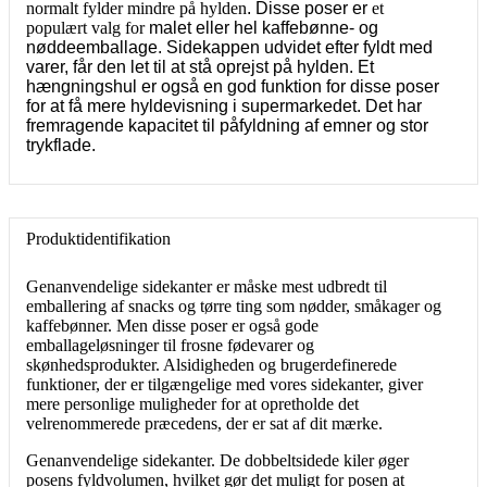
normalt fylder mindre på hylden
. Disse poser er
et
populært valg for
malet eller hel kaffebønne- og
nøddeemballage. Sidekappen udvidet efter fyldt med
varer, får den let til at stå oprejst på hylden. Et
hængningshul er også en god funktion for disse poser
for at få mere hyldevisning i supermarkedet. Det har
fremragende kapacitet til påfyldning af emner og stor
trykflade.
Produktidentifikation
Genanvendelige sidekanter er måske mest udbredt til
emballering af snacks og tørre ting som nødder, småkager og
kaffebønner. Men disse poser er også gode
emballageløsninger til frosne fødevarer og
skønhedsprodukter. Alsidigheden og brugerdefinerede
funktioner, der er tilgængelige med vores sidekanter, giver
mere personlige muligheder for at opretholde det
velrenommerede præcedens, der er sat af dit mærke.
Genanvendelige sidekanter. De dobbeltsidede kiler øger
posens fyldvolumen, hvilket gør det muligt for posen at