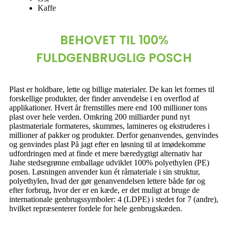
Kaffe
BEHOVET TIL 100%
FULDGENBRUGLIG POSCH
Plast er holdbare, lette og billige materialer. De kan let formes til
forskellige produkter, der finder anvendelse i en overflod af
applikationer. Hvert år fremstilles mere end 100 millioner tons
plast over hele verden. Omkring 200 milliarder pund nyt
plastmateriale formateres, skummes, lamineres og ekstruderes i
millioner af pakker og produkter. Derfor genanvendes, genvindes
og genvindes plast På jagt efter en løsning til at imødekomme
udfordringen med at finde et mere bæredygtigt alternativ har
Jiahe stedsegrønne emballage udviklet 100% polyethylen (PE)
posen. Løsningen anvender kun ét råmateriale i sin struktur,
polyethylen, hvad der gør genanvendelsen lettere både før og
efter forbrug, hvor der er en kæde, er det muligt at bruge de
internationale genbrugssymboler: 4 (LDPE) i stedet for 7 (andre),
hvilket repræsenterer fordele for hele genbrugskæden.