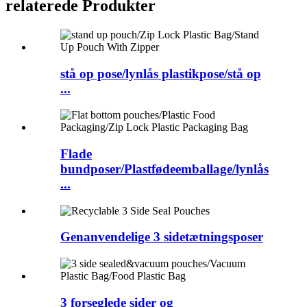
relaterede
Produkter
stå op pose/lynlås plastikpose/stå op
...
Flade
bundposer/Plastfødeemballage/lynlås
...
Genanvendelige 3 sidetætningsposer
3 forseglede sider og