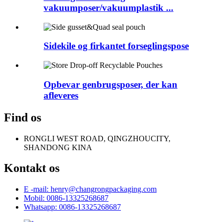
vakuumposer/vakuumplastik ...
Sidekile og firkantet forseglingspose
Opbevar genbrugsposer, der kan
afleveres
Find os
RONGLI WEST ROAD, QINGZHOUCITY,
SHANDONG KINA
Kontakt os
E -mail: henry@changrongpackaging.com
Mobil: 0086-13325268687
Whatsapp: 0086-13325268687