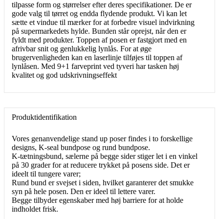
tilpasse form og størrelser efter deres specifikationer. De er
gode valg til tørret og endda flydende produkt. Vi kan let
sætte et vindue til mærker for at forbedre visuel indvirkning
på supermarkedets hylde. Bunden står oprejst, når den er
fyldt med produkter. Toppen af ​​posen er fastgjort med en
afrivbar snit og genlukkelig lynlås. For at øge
brugervenligheden kan en laserlinje tilføjes til toppen af ​​
lynlåsen. Med 9+1 farveprint ved tyveri har tasken høj
kvalitet og god udskrivningseffekt
Produktidentifikation
Vores genanvendelige stand up poser findes i to forskellige
designs, K-seal bundpose og rund bundpose.
K-tætningsbund, sælerne på begge sider stiger let i en vinkel
på 30 grader for at reducere trykket på posens side. Det er
ideelt til tungere varer;
Rund bund er svejset i siden, hvilket garanterer det smukke
syn på hele posen. Den er ideel til lettere varer.
Begge tilbyder egenskaber med høj barriere for at holde
indholdet frisk.