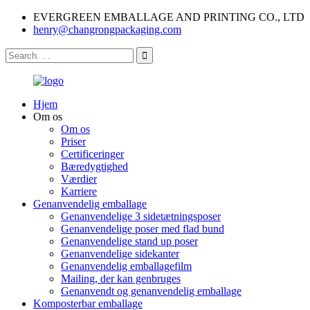
EVERGREEN EMBALLAGE AND PRINTING CO., LTD
henry@changrongpackaging.com
Hjem
Om os
Om os
Priser
Certificeringer
Bæredygtighed
Værdier
Karriere
Genanvendelig emballage
Genanvendelige 3 sidetætningsposer
Genanvendelige poser med flad bund
Genanvendelige stand up poser
Genanvendelige sidekanter
Genanvendelig emballagefilm
Mailing, der kan genbruges
Genanvendt og genanvendelig emballage
Komposterbar emballage