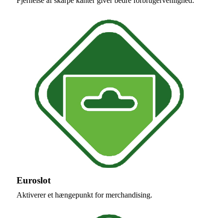
Fjernelse af skarpe kanter giver bedre forbrugervenlighed.
Euroslot
Aktiverer et hængepunkt for merchandising.