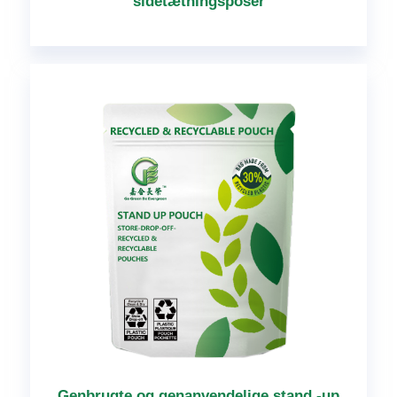
sidetætningsposer
Genbrugte og genanvendelige stand -up