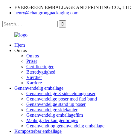
EVERGREEN EMBALLAGE AND PRINTING CO., LTD
henry@changrongpackaging.com
Hjem
Om os
Om os
Priser
Certificeringer
Bæredygtighed
Værdier
Karriere
Genanvendelig emballage
Genanvendelige 3 sidetætningsposer
Genanvendelige poser med flad bund
Genanvendelige stand up poser
Genanvendelige sidekanter
Genanvendelig emballagefilm
Mailing, der kan genbruges
Genanvendt og genanvendelig emballage
Komposterbar emballage