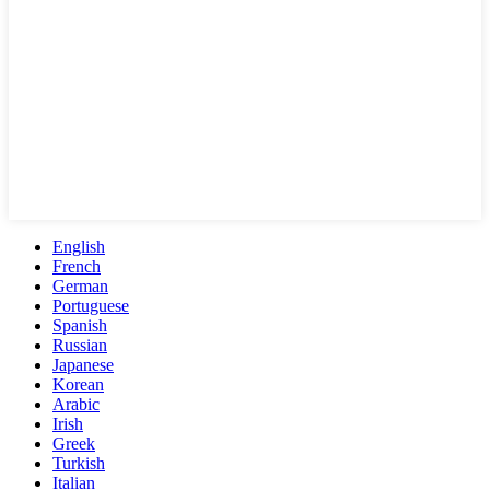
English
French
German
Portuguese
Spanish
Russian
Japanese
Korean
Arabic
Irish
Greek
Turkish
Italian