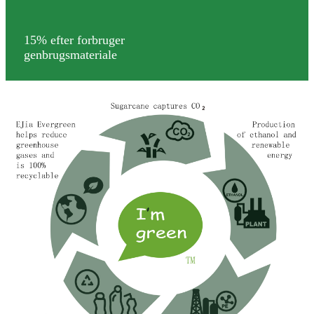
15% efter forbruger
genbrugsmateriale