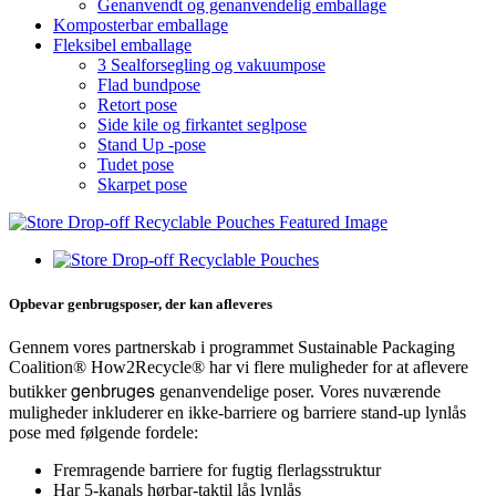
Genanvendt og genanvendelig emballage
Komposterbar emballage
Fleksibel emballage
3 Sealforsegling og vakuumpose
Flad bundpose
Retort pose
Side kile og firkantet seglpose
Stand Up -pose
Tudet pose
Skarpet pose
Opbevar genbrugsposer, der kan afleveres
Gennem vores partnerskab i programmet Sustainable Packaging
Coalition® How2Recycle® har vi flere muligheder for at aflevere
genbruges
butikker
genanvendelige poser. Vores nuværende
muligheder inkluderer en ikke-barriere og barriere stand-up lynlås
pose med følgende fordele:
Fremragende barriere for fugtig flerlagsstruktur
Har 5-kanals hørbar-taktil lås lynlås