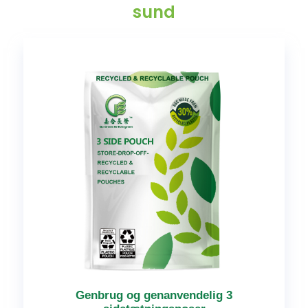
sund
Genbrug og genanvendelig 3