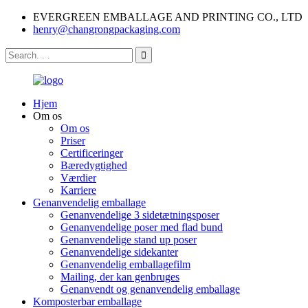
EVERGREEN EMBALLAGE AND PRINTING CO., LTD
henry@changrongpackaging.com
Hjem
Om os
Om os
Priser
Certificeringer
Bæredygtighed
Værdier
Karriere
Genanvendelig emballage
Genanvendelige 3 sidetætningsposer
Genanvendelige poser med flad bund
Genanvendelige stand up poser
Genanvendelige sidekanter
Genanvendelig emballagefilm
Mailing, der kan genbruges
Genanvendt og genanvendelig emballage
Komposterbar emballage