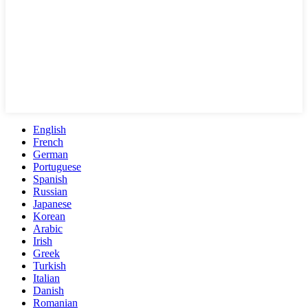
English
French
German
Portuguese
Spanish
Russian
Japanese
Korean
Arabic
Irish
Greek
Turkish
Italian
Danish
Romanian