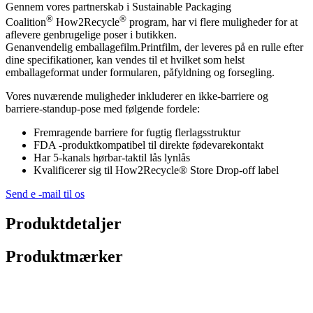
Gennem vores partnerskab i Sustainable Packaging
®
®
Coalition
How2Recycle
program, har vi flere muligheder for at
aflevere genbrugelige poser i butikken.
Genanvendelig emballagefilm.Printfilm, der leveres på en rulle efter
dine specifikationer, kan vendes til et hvilket som helst
emballageformat under formularen, påfyldning og forsegling.
Vores nuværende muligheder inkluderer en ikke-barriere og
barriere-standup-pose med følgende fordele:
Fremragende barriere for fugtig flerlagsstruktur
FDA -produktkompatibel til direkte fødevarekontakt
Har 5-kanals hørbar-taktil lås lynlås
Kvalificerer sig til How2Recycle® Store Drop-off label
Send e -mail til os
Produktdetaljer
Produktmærker