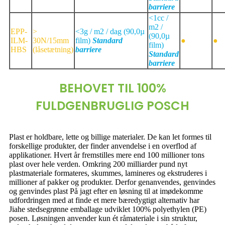
barriere
<
1
cc /
m2 /
EPP-
>
<
3
g / m2 / dag (
90,0
µ
(
90,0
µ
ILM-
30N/15mm
film)
Standard
●
●
film)
HBS
(låsetætning)
barriere
Standard
barriere
BEHOVET TIL 100%
FULDGENBRUGLIG POSCH
Plast er holdbare, lette og billige materialer. De kan let formes til
forskellige produkter, der finder anvendelse i en overflod af
applikationer. Hvert år fremstilles mere end 100 millioner tons
plast over hele verden. Omkring 200 milliarder pund nyt
plastmateriale formateres, skummes, lamineres og ekstruderes i
millioner af pakker og produkter. Derfor genanvendes, genvindes
og genvindes plast På jagt efter en løsning til at imødekomme
udfordringen med at finde et mere bæredygtigt alternativ har
Jiahe stedsegrønne emballage udviklet 100% polyethylen (PE)
posen. Løsningen anvender kun ét råmateriale i sin struktur,