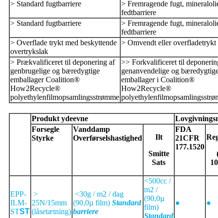
> Standard fugtbarriere
> Fremragende fugt, mineraloli
fedtbarriere
> Standard fugtbarriere
> Fremragende fugt, mineraloli
fedtbarriere
> Overflade trykt med beskyttende
> Omvendt eller overfladetrykt
overtrykslak
> Prækvalificeret til deponering af
>> Forkvalificeret til deponerin
genbrugelige og bæredygtige
genanvendelige og bæredygtig
emballager Coalition®
emballager i Coalition®
How2Recycle®
How2Recycle®
polyethylenfilmopsamlingsstrømme
polyethylenfilmopsamlingsstr
Produkt ydeevne
Lovgivnings
Forsegle
Vanddamp
FDA
Ilt
Reg
Styrke
Overførselshastighed
21
CFR
177.1520
Smitte
Sats
10
<
500
cc /
m2 /
EPP-
>
<
30
g / m2 / dag
(
90,0
µ
ILM-
25N/15mm
(
90,0
µ film)
Standard
●
●
film)
ST
ST
(låsetætning)
barriere
Standard