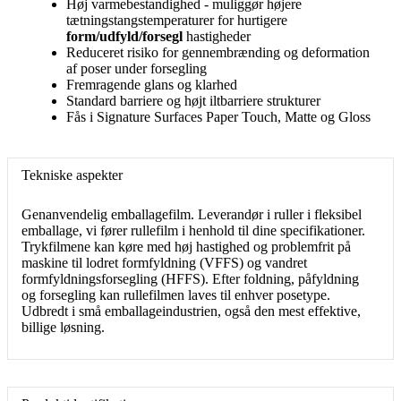
Høj varmebestandighed - muliggør højere
tætningstangstemperaturer for hurtigere
form/udfyld/forsegl
hastigheder
Reduceret risiko for gennembrænding og deformation
af poser under forsegling
Fremragende glans og klarhed
Standard barriere og højt iltbarriere strukturer
Fås i Signature Surfaces Paper Touch, Matte og Gloss
Tekniske aspekter
Genanvendelig emballagefilm. Leverandør i ruller i fleksibel
emballage, vi fører rullefilm i henhold til dine specifikationer.
Trykfilmene kan køre med høj hastighed og problemfrit på
maskine til lodret formfyldning (VFFS) og vandret
formfyldningsforsegling (HFFS). Efter foldning, påfyldning
og forsegling kan rullefilmen laves til enhver posetype.
Udbredt i små emballageindustrien, også den mest effektive,
billige løsning.