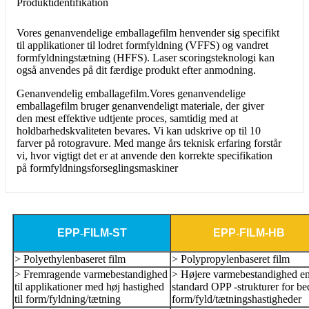
Produktidentifikation
Vores genanvendelige emballagefilm henvender sig specifikt
til applikationer til lodret formfyldning (VFFS) og vandret
formfyldningstætning (HFFS). Laser scoringsteknologi kan
også anvendes på dit færdige produkt efter anmodning.
Genanvendelig emballagefilm.Vores genanvendelige
emballagefilm bruger genanvendeligt materiale, der giver
den mest effektive udtjente proces, samtidig med at
holdbarhedskvaliteten bevares. Vi kan udskrive op til 10
farver på rotogravure. Med mange års teknisk erfaring forstår
vi, hvor vigtigt det er at anvende den korrekte specifikation
på formfyldningsforseglingsmaskiner
EPP
-
FILM-ST
EPP
-
FILM-HB
> Polyethylenbaseret film
> Polypropylenbaseret film
> Fremragende varmebestandighed
> Højere varmebestandighed e
til applikationer med høj hastighed
standard OPP -strukturer for be
til form/fyldning/tætning
form/fyld/tætningshastigheder