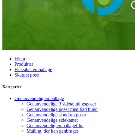
Hjem
Produkter
Fleksibel emballage
Skarpet pose
Kategorier
Genanvendelig emballage
Genanvendelige 3 sidetætningsposer
Genanvendelige poser med flad bund
Genanvendelige stand up poser
Genanvendelige sidekanter
Genanvendelig emballagefilm
Mailing, der kan genbruges