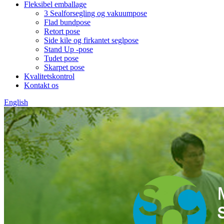
Fleksibel emballage
3 Sealforsegling og vakuumpose
Flad bundpose
Retort pose
Side kile og firkantet seglpose
Stand Up -pose
Tudet pose
Skarpet pose
Kvalitetskontrol
Kontakt os
English