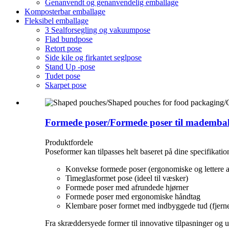
Genanvendt og genanvendelig emballage
Komposterbar emballage
Fleksibel emballage
3 Sealforsegling og vakuumpose
Flad bundpose
Retort pose
Side kile og firkantet seglpose
Stand Up -pose
Tudet pose
Skarpet pose
Formede poser/Formede poser til mademball
Produktfordele
Poseformer kan tilpasses helt baseret på dine specifikati
Konvekse formede poser (ergonomiske og lettere a
Timeglasformet pose (ideel til væsker)
Formede poser med afrundede hjørner
Formede poser med ergonomiske håndtag
Klembare poser formet med indbyggede tud (fjerner
Fra skræddersyede former til innovative tilpasninger og ud