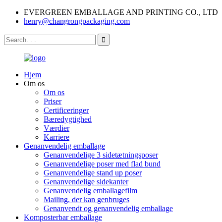
EVERGREEN EMBALLAGE AND PRINTING CO., LTD
henry@changrongpackaging.com
Hjem
Om os
Om os
Priser
Certificeringer
Bæredygtighed
Værdier
Karriere
Genanvendelig emballage
Genanvendelige 3 sidetætningsposer
Genanvendelige poser med flad bund
Genanvendelige stand up poser
Genanvendelige sidekanter
Genanvendelig emballagefilm
Mailing, der kan genbruges
Genanvendt og genanvendelig emballage
Komposterbar emballage