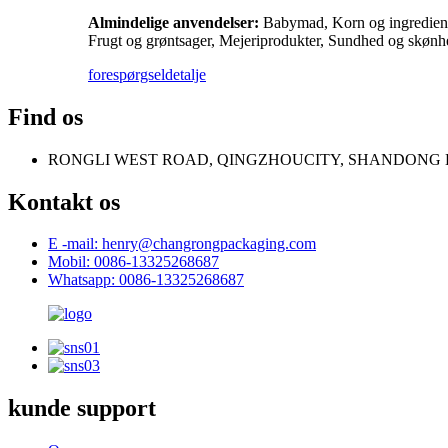
Almindelige anvendelser:
Babymad, Korn og ingredienser
Frugt og grøntsager, Mejeriprodukter, Sundhed og skønh
forespørgsel
detalje
Find os
RONGLI WEST ROAD, QINGZHOUCITY, SHANDONG 
Kontakt os
E -mail: henry@changrongpackaging.com
Mobil: 0086-13325268687
Whatsapp: 0086-13325268687
kunde support