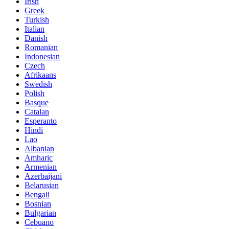
Irish
Greek
Turkish
Italian
Danish
Romanian
Indonesian
Czech
Afrikaans
Swedish
Polish
Basque
Catalan
Esperanto
Hindi
Lao
Albanian
Amharic
Armenian
Azerbaijani
Belarusian
Bengali
Bosnian
Bulgarian
Cebuano