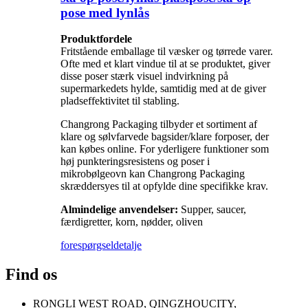
pose med lynlås
Produktfordele
Fritstående emballage til væsker og tørrede varer.
Ofte med et klart vindue til at se produktet, giver
disse poser stærk visuel indvirkning på
supermarkedets hylde, samtidig med at de giver
pladseffektivitet til stabling.
Changrong Packaging tilbyder et sortiment af
klare og sølvfarvede bagsider/klare forposer, der
kan købes online. For yderligere funktioner som
høj punkteringsresistens og poser i
mikrobølgeovn kan Changrong Packaging
skræddersyes til at opfylde dine specifikke krav.
Almindelige anvendelser:
Supper, saucer,
færdigretter, korn, nødder, oliven
forespørgsel
detalje
Find os
RONGLI WEST ROAD, QINGZHOUCITY,