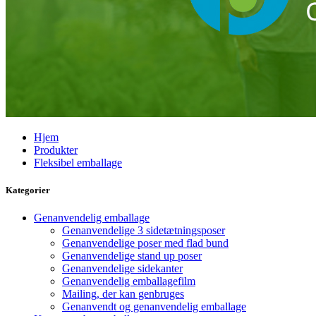
Hjem
Produkter
Fleksibel emballage
Kategorier
Genanvendelig emballage
Genanvendelige 3 sidetætningsposer
Genanvendelige poser med flad bund
Genanvendelige stand up poser
Genanvendelige sidekanter
Genanvendelig emballagefilm
Mailing, der kan genbruges
Genanvendt og genanvendelig emballage