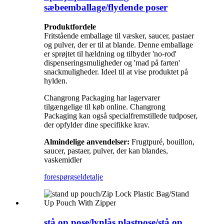
sæbeemballage/flydende poser
Produktfordele
Fritstående emballage til væsker, saucer, pastaer
og pulver, der er til at blande. Denne emballage
er sprøjtet til hældning og tilbyder 'no-rod'
dispenseringsmuligheder og 'mad på farten'
snackmuligheder. Ideel til at vise produktet på
hylden.
Changrong Packaging har lagervarer
tilgængelige til køb online. Changrong
Packaging kan også specialfremstillede tudposer,
der opfylder dine specifikke krav.
Almindelige anvendelser:
Frugtpuré, bouillon,
saucer, pastaer, pulver, der kan blandes,
vaskemidler
forespørgsel
detalje
stå op pose/lynlås plastpose/stå op