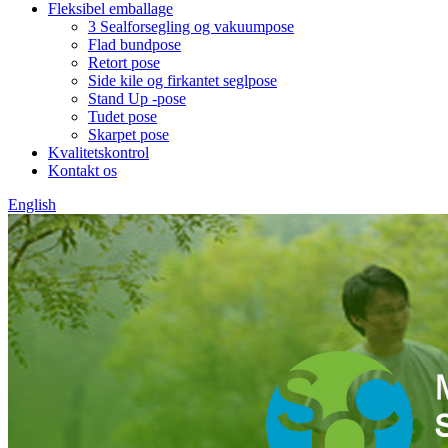
Fleksibel emballage
3 Sealforsegling og vakuumpose
Flad bundpose
Retort pose
Side kile og firkantet seglpose
Stand Up -pose
Tudet pose
Skarpet pose
Kvalitetskontrol
Kontakt os
English