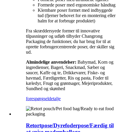
Formede poser med ergonomiske håndtag
Klembare poser formet med indbyggede
tud (fjerner behovet for en montering eller
halm for at forbruge produktet)
Fra skræddersyede former til innovative
tilpasninger og udløb tilbyder Changrong
Packaging de funktioner, du har brug for til at
oprette forbrugercentrerede poser, der skiller sig
ud.
Almindelige anvendelser:
Babymad, Korn og
ingredienser, Bageri, Snackmad, Sæber og
saucer, Kaffe og te, Drikkevarer, Fiske- og
havmad, Færdigretter, Ris og pasta, Foder til
kæledyr, Frugt og grøntsager, Mejeriprodukter,
Sundhed og skønhed
forespørgsel
detalje
Retortpose/Dyrefoderpose/Færdig til
at spise mademballage