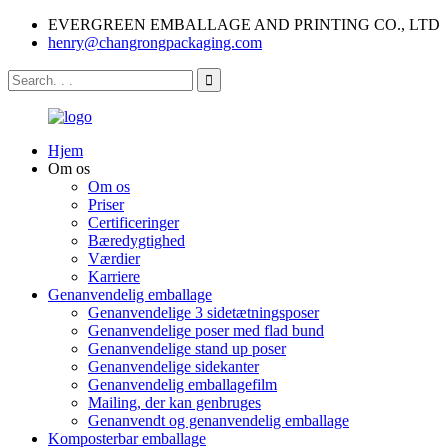
EVERGREEN EMBALLAGE AND PRINTING CO., LTD
henry@changrongpackaging.com
Hjem
Om os
Om os
Priser
Certificeringer
Bæredygtighed
Værdier
Karriere
Genanvendelig emballage
Genanvendelige 3 sidetætningsposer
Genanvendelige poser med flad bund
Genanvendelige stand up poser
Genanvendelige sidekanter
Genanvendelig emballagefilm
Mailing, der kan genbruges
Genanvendt og genanvendelig emballage
Komposterbar emballage