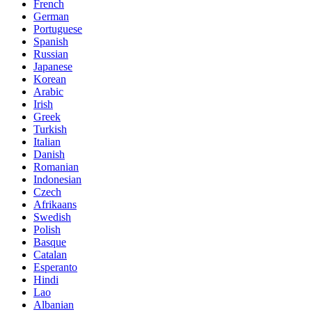
French
German
Portuguese
Spanish
Russian
Japanese
Korean
Arabic
Irish
Greek
Turkish
Italian
Danish
Romanian
Indonesian
Czech
Afrikaans
Swedish
Polish
Basque
Catalan
Esperanto
Hindi
Lao
Albanian