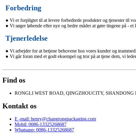
Forbedring
● Vi er forpligtet til at levere forbedrede produkter og tjenester til v
● Vi søger løbende efter nye og bedre måder at gøre tingene på - et l
Tjenerledelse
● Vi arbejder for at betjene behovene hos vores kunder og teamme
● Vi går foran med et godt eksempel og tror på at tjene dem, vi leder
Find os
RONGLI WEST ROAD, QINGZHOUCITY, SHANDONG 
Kontakt os
E -mail: henry@changrongpackaging.com
Mobil: 0086-13325268687
Whatsapp: 0086-13325268687