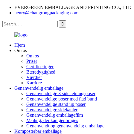
EVERGREEN EMBALLAGE AND PRINTING CO., LTD
henry@changrongpackaging.com
Hjem
Om os
Om os
Priser
Certificeringer
Bæredygtighed
Værdier
Karriere
Genanvendelig emballage
Genanvendelige 3 sidetætningsposer
Genanvendelige poser med flad bund
Genanvendelige stand up poser
Genanvendelige sidekanter
Genanvendelig emballagefilm
Mailing, der kan genbruges
Genanvendt og genanvendelig emballage
Komposterbar emballage