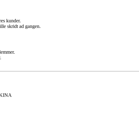
ores kunder.
ille skridt ad gangen.
dlemmer.
.
KINA