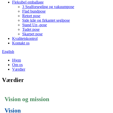
Fleksibel emballage
3 Sealforsegling og vakuumpose
Flad bundpose
Retort pose
Side kile og firkantet seglpose
Stand Up -pose
Tudet pose
Skarpet pose
Kvalitetskontrol
Kontakt os
English
Hjem
Om os
Værdier
Værdier
Vision og mission
Vision