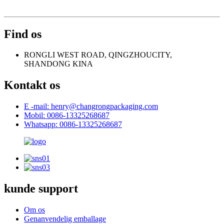
Find os
RONGLI WEST ROAD, QINGZHOUCITY,
SHANDONG KINA
Kontakt os
E -mail: henry@changrongpackaging.com
Mobil: 0086-13325268687
Whatsapp: 0086-13325268687
kunde support
Om os
Genanvendelig emballage