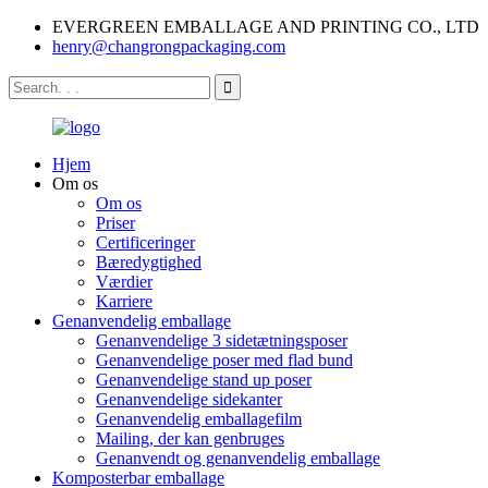
EVERGREEN EMBALLAGE AND PRINTING CO., LTD
henry@changrongpackaging.com
Hjem
Om os
Om os
Priser
Certificeringer
Bæredygtighed
Værdier
Karriere
Genanvendelig emballage
Genanvendelige 3 sidetætningsposer
Genanvendelige poser med flad bund
Genanvendelige stand up poser
Genanvendelige sidekanter
Genanvendelig emballagefilm
Mailing, der kan genbruges
Genanvendt og genanvendelig emballage
Komposterbar emballage