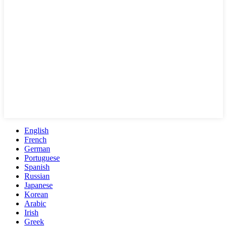
English
French
German
Portuguese
Spanish
Russian
Japanese
Korean
Arabic
Irish
Greek