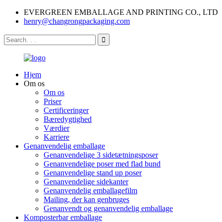
EVERGREEN EMBALLAGE AND PRINTING CO., LTD
henry@changrongpackaging.com
Hjem
Om os
Om os
Priser
Certificeringer
Bæredygtighed
Værdier
Karriere
Genanvendelig emballage
Genanvendelige 3 sidetætningsposer
Genanvendelige poser med flad bund
Genanvendelige stand up poser
Genanvendelige sidekanter
Genanvendelig emballagefilm
Mailing, der kan genbruges
Genanvendt og genanvendelig emballage
Komposterbar emballage