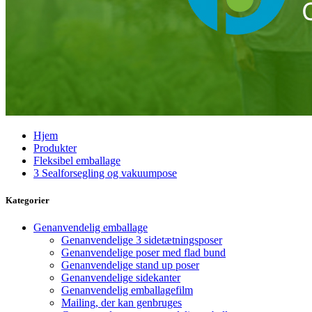
Hjem
Produkter
Fleksibel emballage
3 Sealforsegling og vakuumpose
Kategorier
Genanvendelig emballage
Genanvendelige 3 sidetætningsposer
Genanvendelige poser med flad bund
Genanvendelige stand up poser
Genanvendelige sidekanter
Genanvendelig emballagefilm
Mailing, der kan genbruges