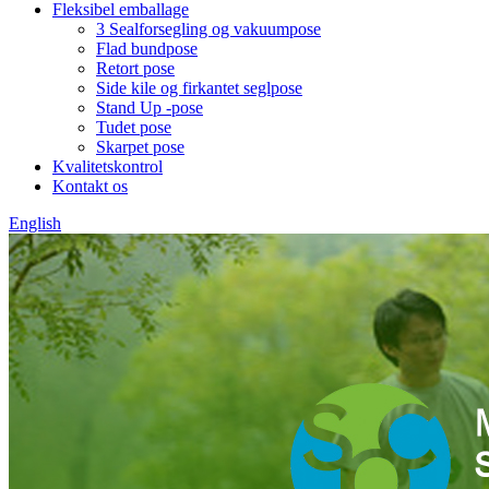
Fleksibel emballage
3 Sealforsegling og vakuumpose
Flad bundpose
Retort pose
Side kile og firkantet seglpose
Stand Up -pose
Tudet pose
Skarpet pose
Kvalitetskontrol
Kontakt os
English