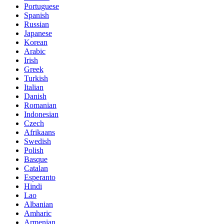
Portuguese
Spanish
Russian
Japanese
Korean
Arabic
Irish
Greek
Turkish
Italian
Danish
Romanian
Indonesian
Czech
Afrikaans
Swedish
Polish
Basque
Catalan
Esperanto
Hindi
Lao
Albanian
Amharic
Armenian