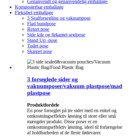
Genanvendt og genanvendelig emballage
Komposterbar emballage
Fleksibel emballage
3 Sealforsegling og vakuumpose
Flad bundpose
Retort pose
Side kile og firkantet seglpose
Stand Up -pose
Tudet pose
Skarpet pose
3 forseglede sider og
vakuumposer/vakuum plastpose/mad
plastpose
Produktfordele
En pose forseglet på tre sider med en enkel og
omkostningseffektiv løsning til store eller små
mængder produkt. Disse poser er en
omkostningseffektiv løsning, ideel til forlængelse
af holdbarheden af ​​de fleste fødevarer.