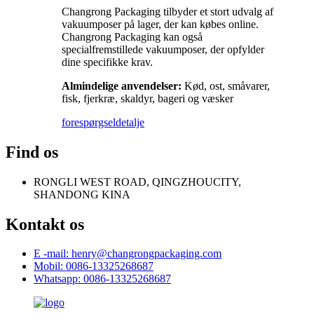
Changrong Packaging tilbyder et stort udvalg af
vakuumposer på lager, der kan købes online.
Changrong Packaging kan også
specialfremstillede vakuumposer, der opfylder
dine specifikke krav.
Almindelige anvendelser:
Kød, ost, småvarer,
fisk, fjerkræ, skaldyr, bageri og væsker
forespørgsel
detalje
Find os
RONGLI WEST ROAD, QINGZHOUCITY,
SHANDONG KINA
Kontakt os
E -mail: henry@changrongpackaging.com
Mobil: 0086-13325268687
Whatsapp: 0086-13325268687